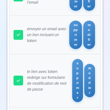
m
fi
l'email
er
er
su
m
envoyer un email avec
pp
o
un lien incluant un
ri
di
m
fi
token
er
er
s
u
m
le lien avec token
p
o
redirige sur formulaire
p
d
ri
if
de modification de mot
m
ie
de passe
e
r
r