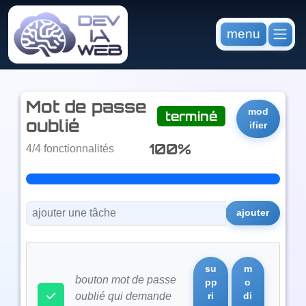
menu
mot de passe
mod
terminé
oublié
ifier
100%
4/4 fonctionnalités
su
m
bouton mot de passe
pp
o
oublié qui demande
ri
di