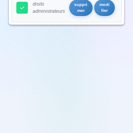
droits
suppri
modi
mer
fier
administrateurs